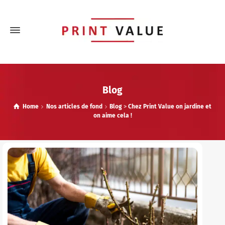
Blog
Home
Nos articles de fond
Blog
>
Chez Print Value on jardine et
on aime cela !