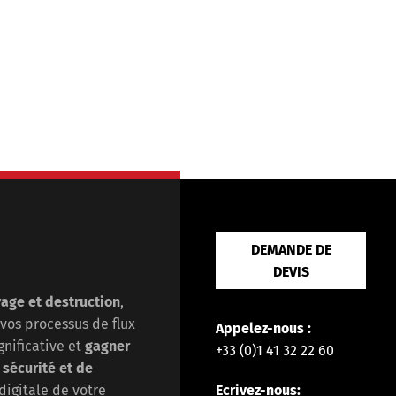
DEMANDE DE
DEVIS
vage et destruction
,
 vos processus de flux
Appelez-nous :
nificative et
gagner
+33 (0)1 41 32 22 60
e
sécurité et de
Ecrivez-nous:
digitale de votre