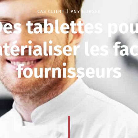
CAS CLIENT | PNY BURGER
es tablettes po
érialiser les fa
fournisseurs