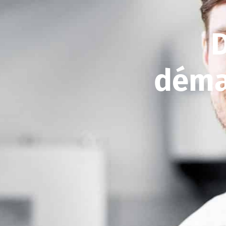
D
démat