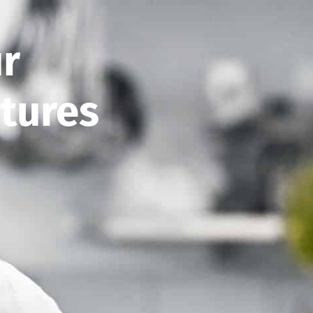
ur
ctures