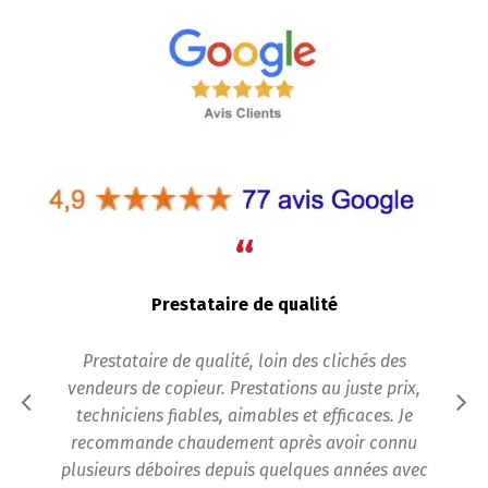
“
Prestataire de qualité
il pour
Prestataire de qualité, loin des clichés des
Rigueu
e 10
vendeurs de copieur. Prestations au juste prix,
photo
eiller
techniciens fiables, aimables et efficaces. Je
c
e par
recommande chaudement après avoir connu
probl
 eux à
plusieurs déboires depuis quelques années avec
Vi