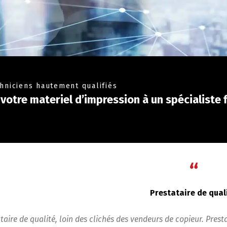
chniciens hautement qualifiés
votre materiel d’impression à un spécialiste f
“
Prestataire de qual
taire de qualité, loin des clichés des vendeurs de copieur. Presta