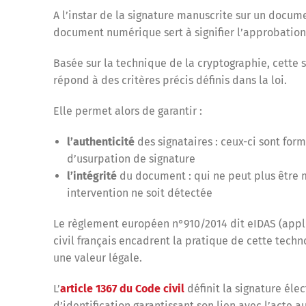
A l’instar de la signature manuscrite sur un docume
document numérique sert à signifier l’approbation 
Basée sur la technique de la cryptographie, cette 
répond à des critères précis définis dans la loi.
Elle permet alors de garantir :
l’authenticité
des signataires : ceux-ci sont form
d’usurpation de signature
l’intégrité
du document : qui ne peut plus être 
intervention ne soit détectée
Le règlement européen n°910/2014 dit eIDAS (appli
civil français encadrent la pratique de cette techn
une valeur légale.
L’
article 1367 du Code civil
définit la signature él
d’identification garantissant son lien avec l’acte au