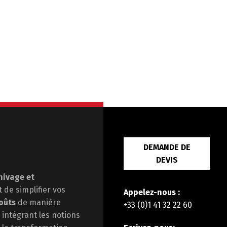
DEMANDE DE
DEVIS
hivage et
st de
simplifier vos
Appelez-nous :
oûts
de manière
+33 (0)1 41 32 22 60
 intégrant les notions