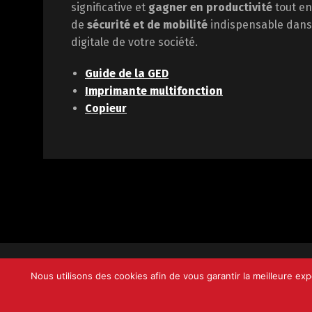
significative et
gagner en
productivité
tout en
de
sécurité et de mobilité
indispensable dans 
digitale de votre société.
Guide de la GED
Imprimante multifonction
Copieur
Nous utilisons des cookies afin de vous garantir la meilleure ex
© 2008-2025 Print Value -
Site Web
Notre ADN
M