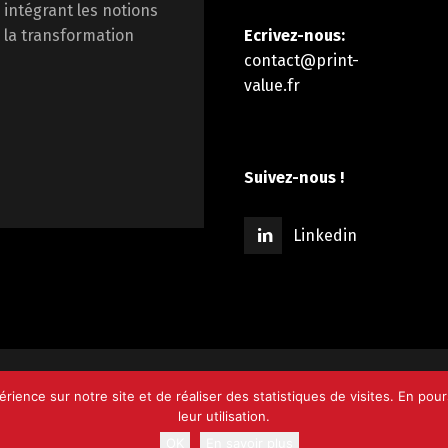
 intégrant les notions
Ecrivez-nous:
la transformation
contact@print-
value.fr
Suivez-nous !
Linkedin
périence sur notre site et de réaliser des statistiques de visites. En p
entions légales
Recrutement
Choisir
leur utilisation.
OK
En savoir plus