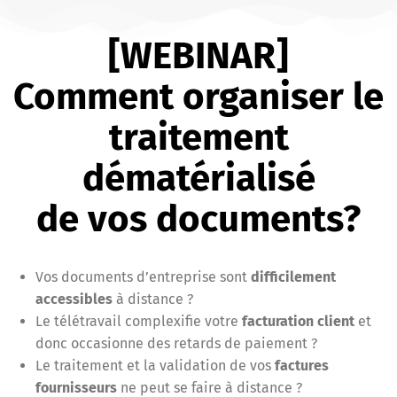
[WEBINAR]
Comment organiser le
traitement
dématérialisé
de vos documents?
Vos documents d’entreprise sont
difficilement
accessibles
à distance ?
Le télétravail complexifie votre
facturation client
et
donc occasionne des retards de paiement ?
Le traitement et la validation de vos
factures
fournisseurs
ne peut se faire à distance ?