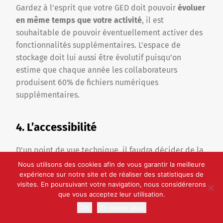
Gardez à l’esprit que votre GED doit pouvoir
évoluer
en même temps que votre activité
, il est
souhaitable de pouvoir éventuellement activer des
fonctionnalités supplémentaires. L’espace de
stockage doit lui aussi être évolutif puisqu’on
estime que chaque année les collaborateurs
produisent 60% de fichiers numériques
supplémentaires.
4. L’accessibilité
D’un point de vue technique, il faudra décider de la
manière dont vous souhaitez accéder à votre
Nous utilisons des cookies afin de vous garantir la meilleure
expérience sur notre site et de réaliser des statistiques de
solution GED.
visites. En poursuivant votre navigation, nous considérerons
que vous acceptez leur utilisation.
Pour cela il est nécessaire de comprendre la
OK
En savoir plus
différence entre les deux formes de GED :