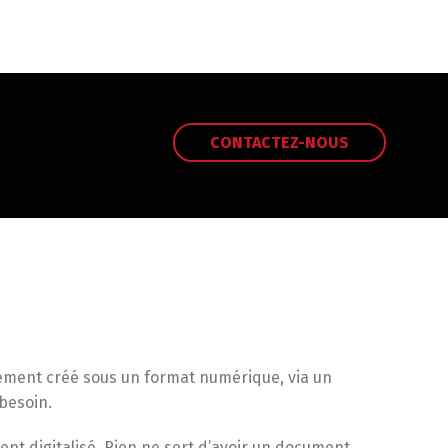
CONTACTEZ-NOUS
tement créé sous un format numérique, via un
besoin.
nt digitalisé. Rien ne sert d’avoir un document