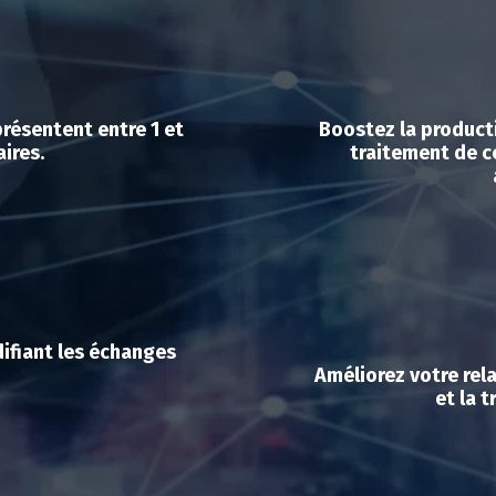
résentent entre 1 et
Boostez la producti
aires.
traitement de c
idifiant les échanges
Améliorez votre rela
et la 