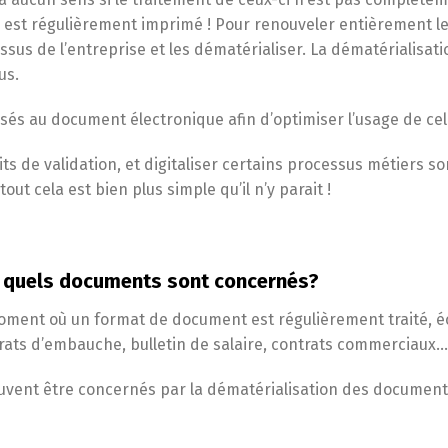
l est régulièrement imprimé ! Pour renouveler entièrement l
essus de l’entreprise et les dématérialiser. La dématériali
sus.
sés au document électronique afin d’optimiser l’usage de cel
its de validation, et digitaliser certains processus métiers so
ut cela est bien plus simple qu’il n’y parait !
: quels documents sont concernés?
oment où un format de document est régulièrement traité, éc
ats d’embauche, bulletin de salaire, contrats commerciaux… I
euvent être concernés par la dématérialisation des document