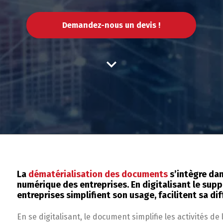
Demandez-nous un devis !
La
dématérialisation des documents
s’intègre dan
numérique des entreprises. En digitalisant le supp
entreprises simplifient son usage, facilitent sa di
En se digitalisant, le document simplifie les activités d