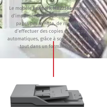
Le modèle
Lexmark MB2236adwe
permet
d’imprimer en monochrome jusqu’à 34
pages par minute, de numériser et
d’effectuer des copies et télécopies
automatiques, grâce à son écran tactile, le
tout dans un format compact !